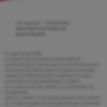
Témoignages
->
Collectif des
associations de familles de
polyhandicapés
Le
Jeudi, 12 Mai, 2005
Le collectif des associations de families de
polyhandicapés a adressé jeudi au secrétariat d’Etat
aux personnes handicapées une pétition nationale,
signée par 15 000 personnes, réclamant un statut
propre pour les polyhandicapés, a indiqué
le coordonnateur du collectif, M. Francis Roque, un
Perpignanais.
Selon ce collectif, un tel statut permettrait de prendre
en compte la spéciﬁcité du polyhandicap, caractérisé