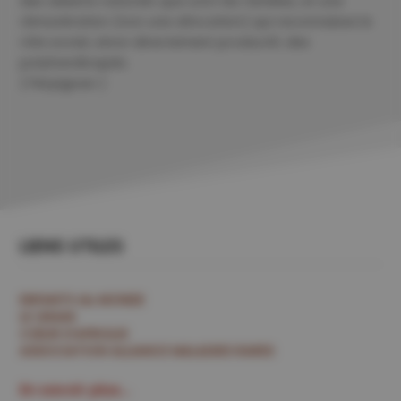
des aidants naturels que sont les familles, et une
rémunération (non une allocation) qui reconnaisse le
rôle social, sinon directement productif, des
polyhandicapés.
( Perpignan )
LIENS UTILES
ENFANTS du MONDE
LE GRAIN
CŒUR D’AFRIQUE
ASSOCIATION ALLIANCE MALADIES RARES
En savoir plus...