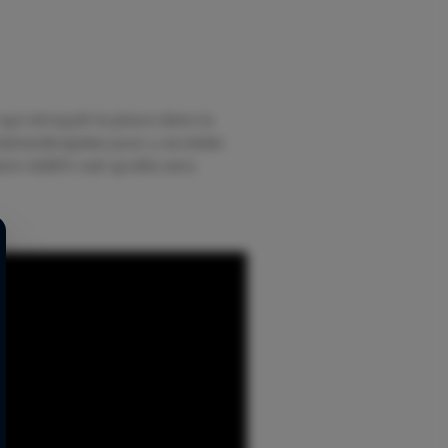
ui retraçait la place dans la
olyhandicapées pour y accéder.
ont ADEPO sait qu’elle sera