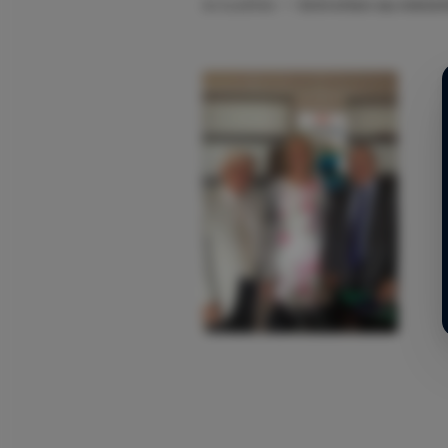
Actualités
->
Entretien au minis