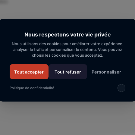
tère
La ministre
Segolène Neuville
à recu dans ses bureaux l’as
député des P.O. Pierre Aylagas.
Nous respectons votre vie privée
Nous utilisons des cookies pour améliorer votre expérience,
Entretien très ouvert au cours duquel Francis Roque, prés
analyser le trafic et personnaliser le contenu. Vous pouvez
développer l’argumentaire en faveur des polyhandicapés, af
choisir les cookies que vous acceptez.
en place.
Tout accepter
Tout refuser
Personnaliser
Politique de confidentialité